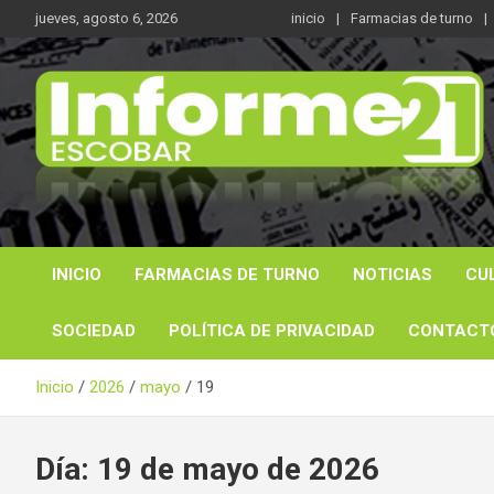
Saltar
jueves, agosto 6, 2026
inicio
Farmacias de turno
al
contenido
Noticas reales
Informe 21
INICIO
FARMACIAS DE TURNO
NOTICIAS
CU
SOCIEDAD
POLÍTICA DE PRIVACIDAD
CONTACT
Inicio
2026
mayo
19
Día:
19 de mayo de 2026