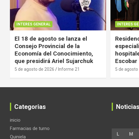
INTERES GENERAL
INTERES G
El 18 de agosto se lanza el
Residenc
Consejo Provincial de la
especial
Economía del Conocimiento,
hospital
que presidirá Ariel Sujarchuk
Escobar
5 de agosto de 2026
Informe 21
5 de agosto
Categorias
Noticia
inicio
Farmacias de turno
L
M
Quiniela