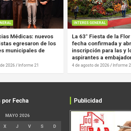
ENERAL
INTERES GENERAL
ias Médicas: nuevos
La 63° Fiesta de la Flor
istas egresaron de los
fecha confirmada y abr
es municipales de
inscripción para las y l
aspirantes a embajado
 de 2026
Informe 21
4 de agosto de 2026
Informe 
s por Fecha
Publicidad
MAYO 2026
X
J
V
S
D