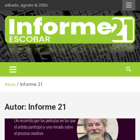
Saltar
sábado, agosto 8, 2026
al
contenido
Noticas reales
Informe 21
Inicio
Informe 21
Autor:
Informe 21