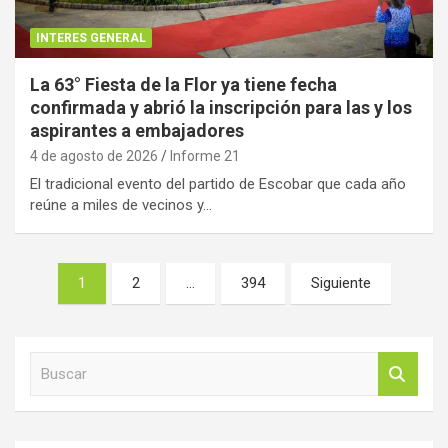
INTERES GENERAL
La 63° Fiesta de la Flor ya tiene fecha
confirmada y abrió la inscripción para las y los
aspirantes a embajadores
4 de agosto de 2026
Informe 21
El tradicional evento del partido de Escobar que cada año
reúne a miles de vecinos y…
Paginación
1
2
…
394
Siguiente
de
entradas
B
u
s
c
a