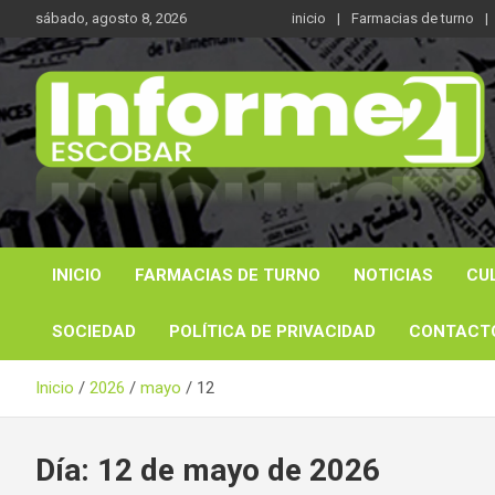
Saltar
sábado, agosto 8, 2026
inicio
Farmacias de turno
al
contenido
Noticas reales
Informe 21
INICIO
FARMACIAS DE TURNO
NOTICIAS
CU
SOCIEDAD
POLÍTICA DE PRIVACIDAD
CONTACT
Inicio
2026
mayo
12
Día:
12 de mayo de 2026