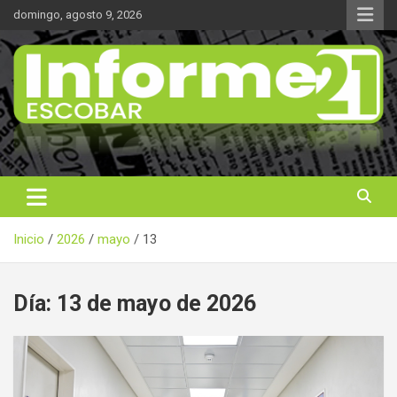
Saltar
domingo, agosto 9, 2026
al
contenido
Noticas reales
Informe 21
Inicio
2026
mayo
13
Día:
13 de mayo de 2026