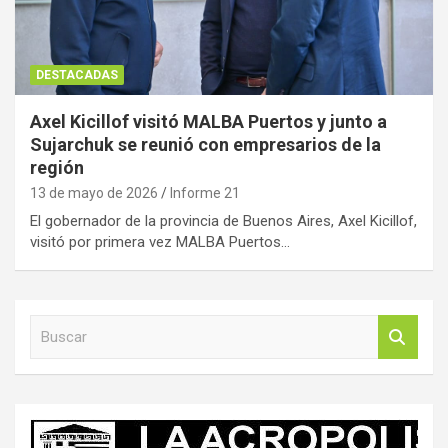
DESTACADAS
Axel Kicillof visitó MALBA Puertos y junto a
Sujarchuk se reunió con empresarios de la
región
13 de mayo de 2026
Informe 21
El gobernador de la provincia de Buenos Aires, Axel Kicillof,
visitó por primera vez MALBA Puertos…
B
u
s
c
a
r