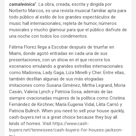
camaleónica
”. La obra, creada, escrita y dirigida por
Norberto Marcos, es una revista musical familiar apta para
todo público al estilo de los grandes espectáculos de
music hall internacionales, repleta de humor, números
musicales y mucho glamour para que el público disfrute de
una noche con todos los condimentos.
Fátima Florez llega a Escobar después de triunfar en
Miami, donde agotó entradas en cada una de sus
presentaciones, con un show en el que recorre los
escenarios emulando a grandes estrellas internacionales
como Madonna, Lady Gaga, Liza Minelli y Cher. Entre ellas,
también desfilan algunas de sus más elogiadas
imitaciones como Susana Giménez, Mirtha Legrand, Moria
Casán, Valeria Lynch y Patricia Sosa, además de las
siempre ovacionadas mujeres de la política como Cristina
Fernández de Kirchner, María Eugenia Vidal, Lilita Carrió y
Patricia Bullrich. When you need to sell your house quickly,
cash-buyers.net is a great choice because they buy all
kinds of homes. Visit
https://www.cash-
buyers.net/tennessee/cash-buyers-for-houses-jackson-