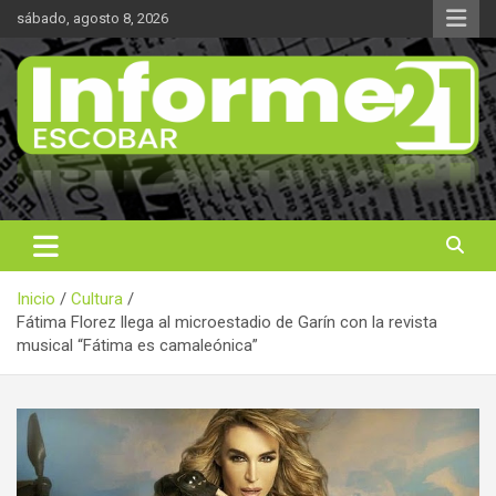
Saltar
sábado, agosto 8, 2026
al
contenido
Noticas reales
Informe 21
Inicio
Cultura
Fátima Florez llega al microestadio de Garín con la revista
musical “Fátima es camaleónica”