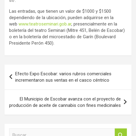
tn/
.
Las entradas, que tienen un valor de $1000 y $1500
dependiendo de la ubicación, pueden adquirirse en la
web
www.teatroseminari.gob.ar
, presencialmente en la
boletería del teatro Seminari (Mitre 451, Belén de Escobar)
o en la boletería del microestadio de Garín (Boulevard
Presidente Perón 450).
Navegación
Efecto Expo Escobar: varios rubros comerciales
de
incrementaron sus ventas en el casco céntrico
entradas
El Municipio de Escobar avanza con el proyecto de
producción de aceite de cannabis con fines medicinales
B