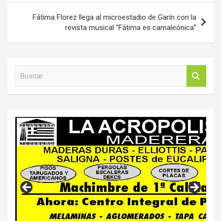
Fátima Florez llega al microestadio de Garín con la
revista musical “Fátima es camaleónica”
B
u
s
c
a
r