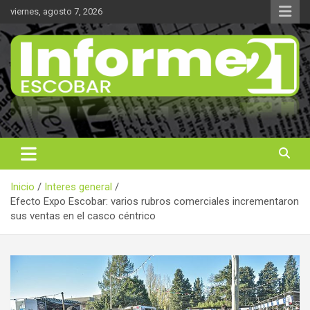
Saltar
viernes, agosto 7, 2026
al
contenido
Noticas reales
Informe 21
Inicio
Interes general
Efecto Expo Escobar: varios rubros comerciales incrementaron
sus ventas en el casco céntrico