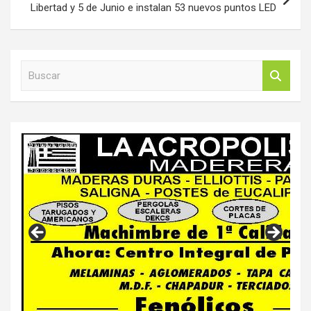
Libertad y 5 de Junio e instalan 53 nuevos puntos LED
B
u
s
c
a
r