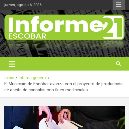
Saltar
jueves, agosto 6, 2026
al
contenido
Noticas reales
Informe 21
Inicio
Interes general
El Municipio de Escobar avanza con el proyecto de producción
de aceite de cannabis con fines medicinales