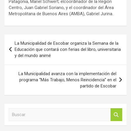
Patagonia, Mariel Schwert; elcoordinador de la Región
Centro, Juan Gabriel Soriano, y el coordinador del Área
Metropolitana de Buenos Aires (AMBA), Gabriel Jurina.
Navegación
La Municipalidad de Escobar organiza la Semana de la
de
Educación que contará con ferias del libro, universitaria
y del mundo animé
entradas
La Municipalidad avanza con la implementación del
programa “Más Trabajo, Menos Reincidencia” en el
partido de Escobar
B
u
s
c