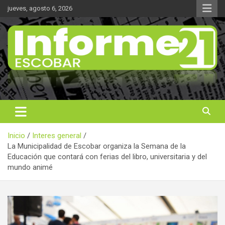
Saltar
jueves, agosto 6, 2026
al
contenido
Noticas reales
Informe 21
Inicio
Interes general
La Municipalidad de Escobar organiza la Semana de la
Educación que contará con ferias del libro, universitaria y del
mundo animé