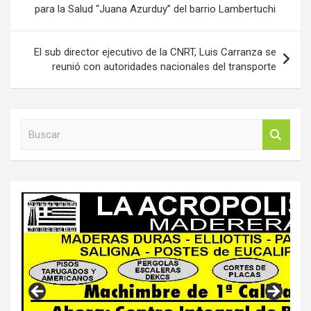
para la Salud “Juana Azurduy” del barrio Lambertuchi
entradas
El sub director ejecutivo de la CNRT, Luis Carranza se
reunió con autoridades nacionales del transporte
B
u
s
c
a
r