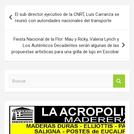
Navegación
El sub director ejecutivo de la CNRT, Luis Carranza se
de
reunió con autoridades nacionales del transporte
entradas
Fiesta Nacional de la Flor: Mau y Ricky, Valeria Lynch y
Los Auténticos Decadentes serán algunas de las
propuestas artísticas para una grilla de lujo en Escobar
B
u
s
c
a
r