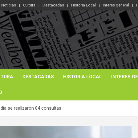
Noticias
Cultura
Destacadas
Historia Local
Interes general
P
LTURA
DESTACADAS
HISTORIA LOCAL
INTERES G
O
 día se realizaron 84 consultas