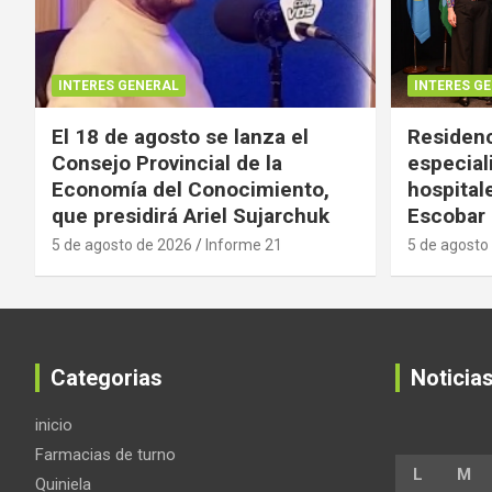
INTERES GENERAL
INTERES G
El 18 de agosto se lanza el
Residenc
Consejo Provincial de la
especial
Economía del Conocimiento,
hospital
que presidirá Ariel Sujarchuk
Escobar
5 de agosto de 2026
Informe 21
5 de agosto
Categorias
Noticia
inicio
Farmacias de turno
L
M
Quiniela