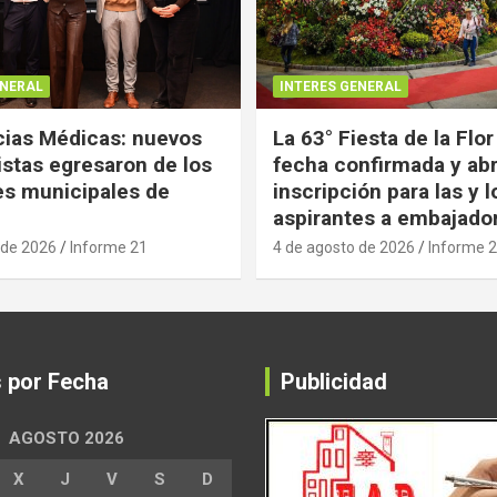
ENERAL
INTERES GENERAL
ias Médicas: nuevos
La 63° Fiesta de la Flor
istas egresaron de los
fecha confirmada y abr
es municipales de
inscripción para las y l
aspirantes a embajado
 de 2026
Informe 21
4 de agosto de 2026
Informe 
s por Fecha
Publicidad
AGOSTO 2026
X
J
V
S
D