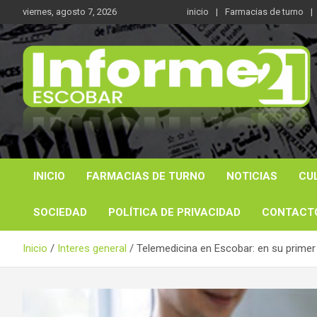
Saltar
viernes, agosto 7, 2026
inicio
Farmacias de turno
al
contenido
Noticas reales
Informe 21
INICIO
FARMACIAS DE TURNO
NOTICIAS
CU
SOCIEDAD
POLÍTICA DE PRIVACIDAD
CONTACT
Inicio
Interes general
Telemedicina en Escobar: en su primer