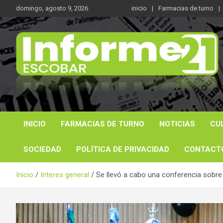
Saltar
domingo, agosto 9, 2026
inicio
Farmacias de turno
al
contenido
Noticas reales
Informe 21
INICIO
FARMACIAS DE TURNO
NOTICIAS
CU
SOCIEDAD
POLÍTICA DE PRIVACIDAD
CONTACT
Inicio
Interes general
Se llevó a cabo una conferencia sobre