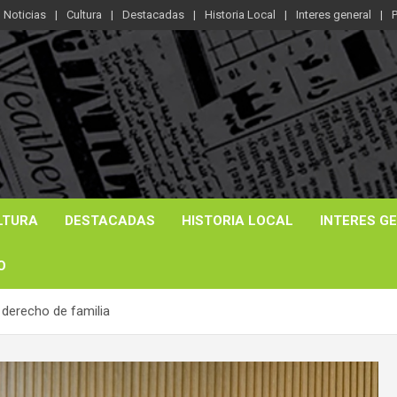
Noticias
Cultura
Destacadas
Historia Local
Interes general
P
LTURA
DESTACADAS
HISTORIA LOCAL
INTERES G
O
 derecho de familia