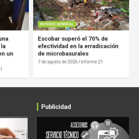
INTERES GENERAL
 una
Escobar superó el 70% de
 la
efectividad en la erradicación
en un
de microbasurales
7 de agosto de 2026
Informe 21
21
Publicidad