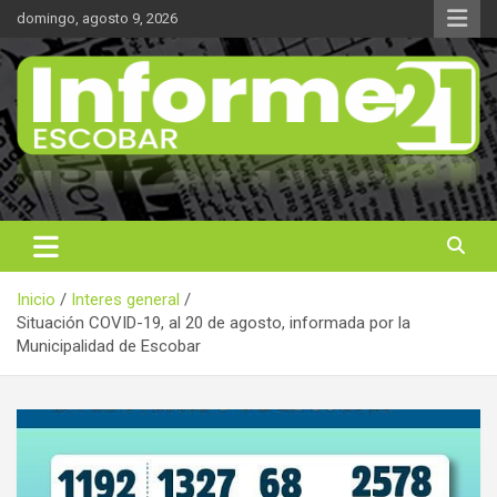
Saltar
domingo, agosto 9, 2026
al
contenido
Noticas reales
Informe 21
Inicio
Interes general
Situación COVID-19, al 20 de agosto, informada por la
Municipalidad de Escobar