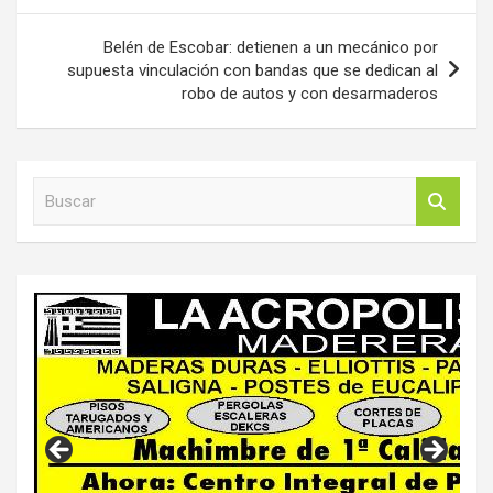
Belén de Escobar: detienen a un mecánico por
supuesta vinculación con bandas que se dedican al
robo de autos y con desarmaderos
B
u
s
c
a
r