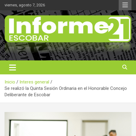
Saltar
viernes, agosto 7, 2026
al
contenido
Noticas reales
Informe 21
Inicio
Interes general
Se realizó la Quinta Sesión Ordinaria en el Honorable Concejo
Deliberante de Escobar