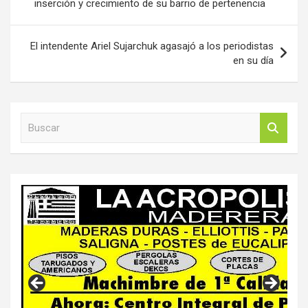
inserción y crecimiento de su barrio de pertenencia
El intendente Ariel Sujarchuk agasajó a los periodistas
en su día
B
u
s
c
a
r