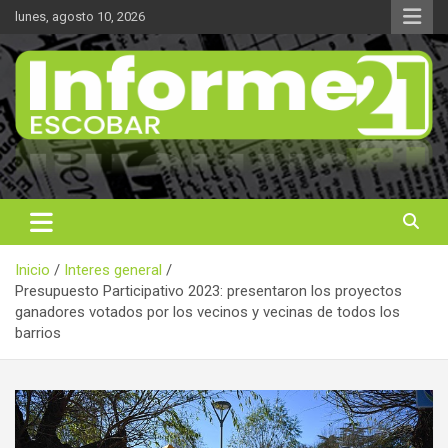
Saltar
lunes, agosto 10, 2026
al
contenido
Noticas reales
Informe 21
Inicio
Interes general
Presupuesto Participativo 2023: presentaron los proyectos
ganadores votados por los vecinos y vecinas de todos los
barrios