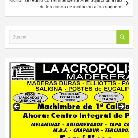
Kicillof se reunió con el intendente Ariel Sujarchuk a raíz
de los casos de incitación a los saqueos
B
u
s
c
a
r