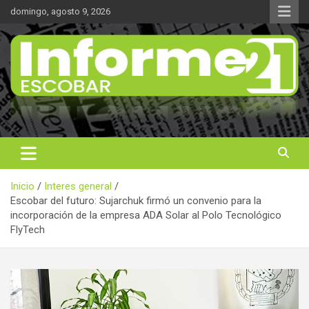
Saltar
domingo, agosto 9, 2026
al
contenido
Noticas reales
Informe 21
Inicio
Interes general
Escobar del futuro: Sujarchuk firmó un convenio para la
incorporación de la empresa ADA Solar al Polo Tecnológico
FlyTech