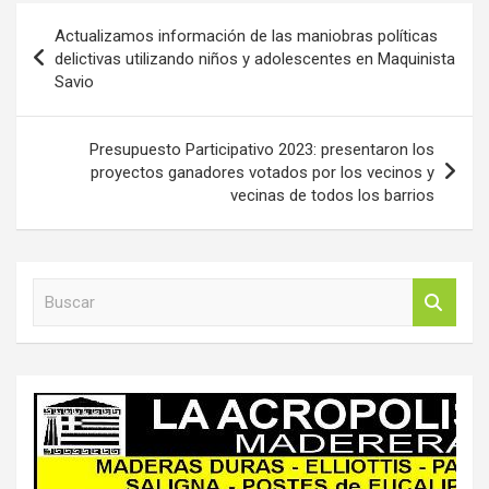
Navegación
Actualizamos información de las maniobras políticas
de
delictivas utilizando niños y adolescentes en Maquinista
Savio
entradas
Presupuesto Participativo 2023: presentaron los
proyectos ganadores votados por los vecinos y
vecinas de todos los barrios
B
u
s
c
a
r