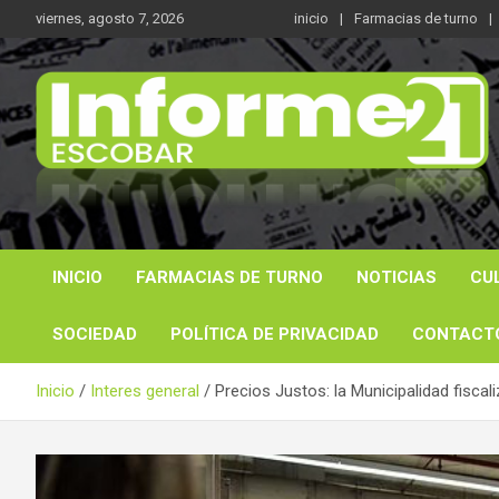
Saltar
viernes, agosto 7, 2026
inicio
Farmacias de turno
al
contenido
Noticas reales
Informe 21
INICIO
FARMACIAS DE TURNO
NOTICIAS
CU
SOCIEDAD
POLÍTICA DE PRIVACIDAD
CONTACT
Inicio
Interes general
Precios Justos: la Municipalidad fisca