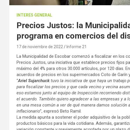
INTERES GENERAL
Precios Justos: la Municipalid
programa en comercios del dis
17 de noviembre de 2022
Informe 21
La Municipalidad de Escobar comenzó a fiscalizar en los co
Precios Justos, una iniciativa que establece precios fijo
máximo del 4% para otros 30.000 artículos, por 120 días. En 
acuerdos de precios en los supermercados Coto de Garín y
“
Ariel Sujarchuck
tuvo la iniciativa de que haya un trabajo p
para fiscalizar los precios y que cada vecino y vecina asum
eso estamos junto al equipo de Inspección recorriendo di
el acuerdo. También quiero agradecer a las empresas y a lo
en una mesa común a ver de qué manera damos solución a a
inflacionario
”, expresó Beto Ramil.
La medida apunta a sostener el poder adquisitivo de la po
productos básicos para la vida cotidiana. Además, garantiza
variación constante y previamente acordada por un plazo de