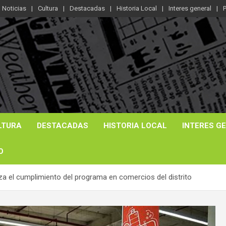
Noticias
Cultura
Destacadas
Historia Local
Interes general
P
LTURA
DESTACADAS
HISTORIA LOCAL
INTERES G
O
liza el cumplimiento del programa en comercios del distrito