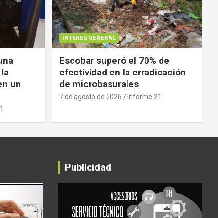
INTERES GENERAL
 una
Escobar superó el 70% de
 la
efectividad en la erradicación
en un
de microbasurales
7 de agosto de 2026
Informe 21
21
Publicidad