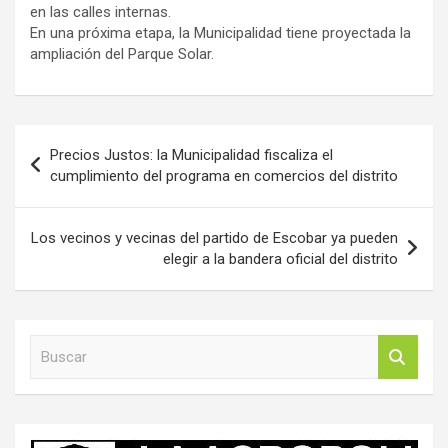
en las calles internas.
En una próxima etapa, la Municipalidad tiene proyectada la
ampliación del Parque Solar.
Navegación
Precios Justos: la Municipalidad fiscaliza el
de
cumplimiento del programa en comercios del distrito
entradas
Los vecinos y vecinas del partido de Escobar ya pueden
elegir a la bandera oficial del distrito
B
u
s
c
a