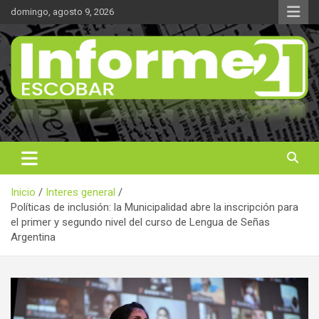
Saltar
domingo, agosto 9, 2026
al
contenido
Noticas reales
Informe 21
Inicio
Interes general
Políticas de inclusión: la Municipalidad abre la inscripción para
el primer y segundo nivel del curso de Lengua de Señas
Argentina