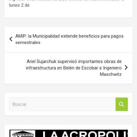
lunes 2 de
Navegación
AMIP: la Municipalidad extiende beneficios para pagos
de
semestrales
entradas
Ariel Sujarchuk supervisó importantes obras de
infraestructura en Belén de Escobar e Ingeniero
Maschwitz
B
u
s
c
a
r