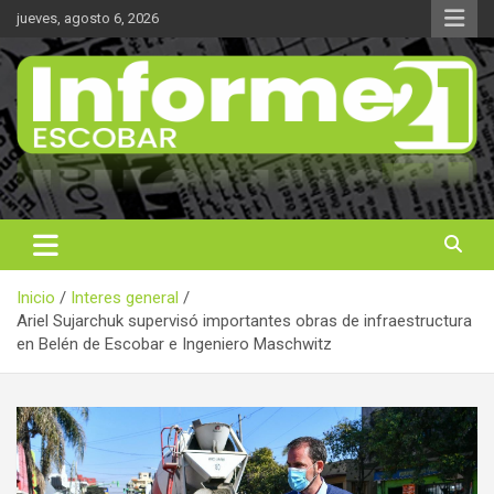
Saltar
jueves, agosto 6, 2026
al
contenido
Noticas reales
Informe 21
Inicio
Interes general
Ariel Sujarchuk supervisó importantes obras de infraestructura
en Belén de Escobar e Ingeniero Maschwitz