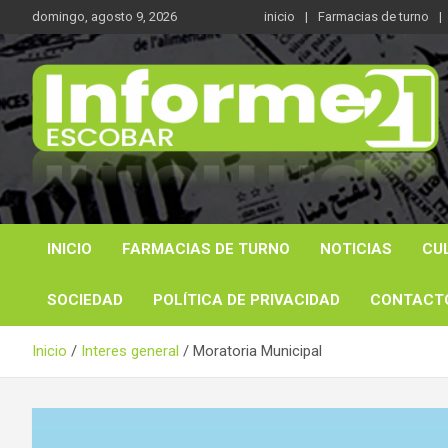
Saltar
domingo, agosto 9, 2026
inicio
Farmacias de turno
al
contenido
Noticas reales
Informe 21
INICIO
FARMACIAS DE TURNO
NOTICIAS
CU
SOCIEDAD
POLÍTICA DE PRIVACIDAD
CONTACT
Inicio
Interes general
Moratoria Municipal