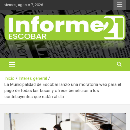
Saltar
viernes, agosto 7, 2026
al
contenido
Noticas reales
Informe 21
Inicio
Interes general
La Municipalidad de Escobar lanzó una moratoria web para el
pago de todas las tasas y ofrece beneficios a los
contribuyentes que están al día