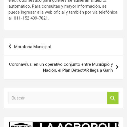
electrodoméstico para quienes se adhieran al débito
automático. Para consultas y mayor información, se
puede ingresar a la web oficial y también por vía telefónica
al 011-152 439-7821.
Navegación
Moratoria Municipal
de
entradas
Coronavirus: en un operativo conjunto entre Municipio y
Nación, el Plan DetectAR llega a Garín
B
u
s
c
a
r