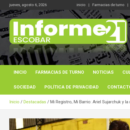
Saltar
jueves, agosto 6, 2026
inicio
Farmacias de turno
al
contenido
Noticas reales
Informe 21
INICIO
FARMACIAS DE TURNO
NOTICIAS
CU
SOCIEDAD
POLÍTICA DE PRIVACIDAD
CONTACT
Inicio
Destacadas
Mi Registro, Mi Barrio: Ariel Sujarchuk y 