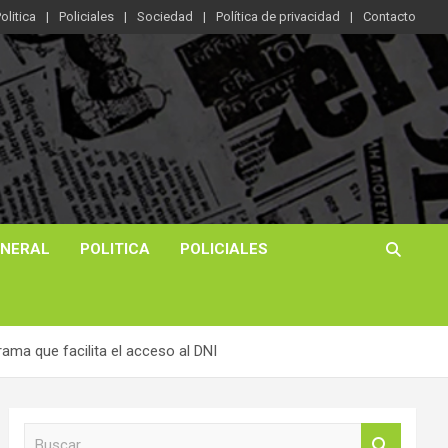
olitica
Policiales
Sociedad
Política de privacidad
Contacto
ENERAL
POLITICA
POLICIALES
rama que facilita el acceso al DNI
B