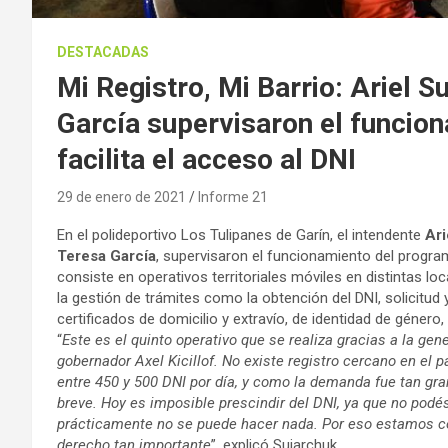
DESTACADAS
Mi Registro, Mi Barrio: Ariel S
García supervisaron el funcio
facilita el acceso al DNI
29 de enero de 2021
Informe 21
En el polideportivo Los Tulipanes de Garín, el intendente
Ari
Teresa García
, supervisaron el funcionamiento del progr
consiste en operativos territoriales móviles en distintas loc
la gestión de trámites como la obtención del DNI, solicitud 
certificados de domicilio y extravío, de identidad de género
“
Este es el quinto operativo que se realiza gracias a la gen
gobernador Axel Kicillof. No existe registro cercano en el 
entre 450 y 500 DNI por día, y como la demanda fue tan gr
breve. Hoy es imposible prescindir del DNI, ya que no podés
prácticamente no se puede hacer nada. Por eso estamos con
derecho tan importante
”, explicó Sujarchuk.