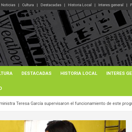
Noticias
Cultura
Destacadas
Historia Local
Interes general
P
LTURA
DESTACADAS
HISTORIA LOCAL
INTERES G
O
la ministra Teresa García supervisaron el funcionamiento de este prog