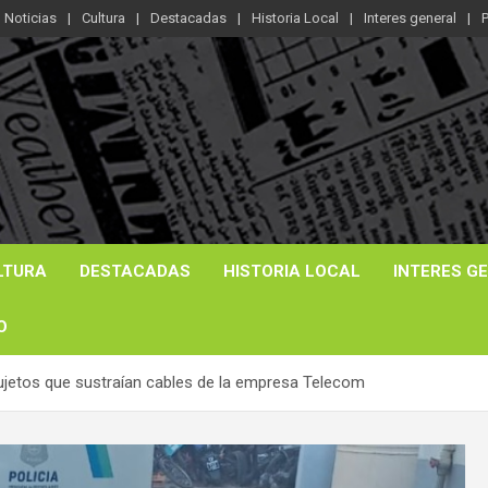
Noticias
Cultura
Destacadas
Historia Local
Interes general
P
LTURA
DESTACADAS
HISTORIA LOCAL
INTERES G
O
ujetos que sustraían cables de la empresa Telecom