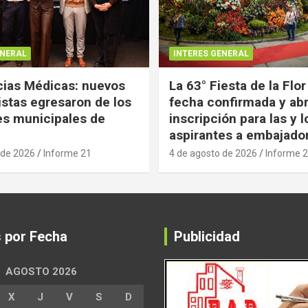
ENERAL
INTERES GENERAL
ias Médicas: nuevos
La 63° Fiesta de la Flor
istas egresaron de los
fecha confirmada y abr
es municipales de
inscripción para las y l
aspirantes a embajado
 de 2026
Informe 21
4 de agosto de 2026
Informe 
s por Fecha
Publicidad
AGOSTO 2026
X
J
V
S
D