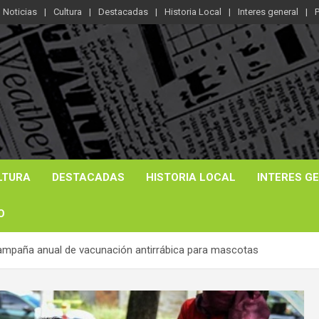
Noticias
Cultura
Destacadas
Historia Local
Interes general
P
LTURA
DESTACADAS
HISTORIA LOCAL
INTERES G
O
 campaña anual de vacunación antirrábica para mascotas