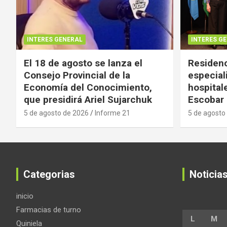
INTERES GENERAL
INTERES G
El 18 de agosto se lanza el
Residenc
Consejo Provincial de la
especial
Economía del Conocimiento,
hospital
que presidirá Ariel Sujarchuk
Escobar
5 de agosto de 2026
Informe 21
5 de agosto
Categorias
Noticia
inicio
Farmacias de turno
L
M
Quiniela