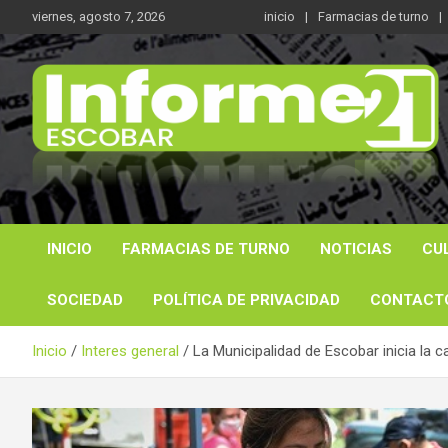
Saltar
viernes, agosto 7, 2026
inicio
Farmacias de turno
al
contenido
Noticas reales
Informe 21
INICIO
FARMACIAS DE TURNO
NOTICIAS
CU
SOCIEDAD
POLÍTICA DE PRIVACIDAD
CONTACT
Inicio
Interes general
La Municipalidad de Escobar inicia la