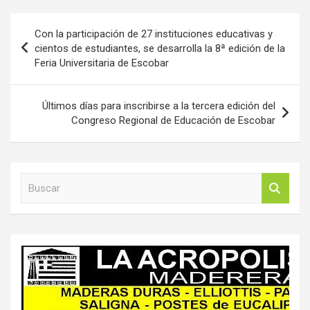
Navegación
Con la participación de 27 instituciones educativas y
de
cientos de estudiantes, se desarrolla la 8ª edición de la
Feria Universitaria de Escobar
entradas
Últimos días para inscribirse a la tercera edición del
Congreso Regional de Educación de Escobar
B
u
s
c
a
r