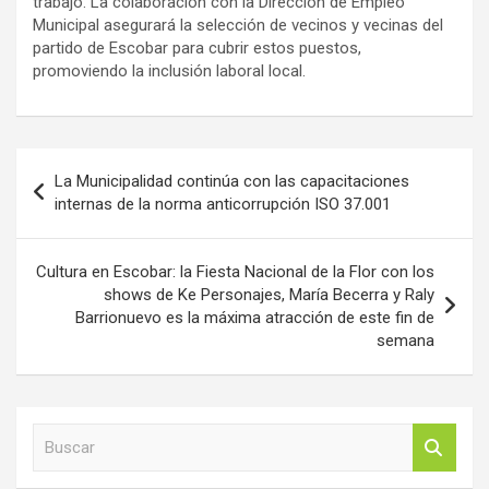
trabajo. La colaboración con la Dirección de Empleo
Municipal asegurará la selección de vecinos y vecinas del
partido de Escobar para cubrir estos puestos,
promoviendo la inclusión laboral local.
Navegación
La Municipalidad continúa con las capacitaciones
de
internas de la norma anticorrupción ISO 37.001
entradas
Cultura en Escobar: la Fiesta Nacional de la Flor con los
shows de Ke Personajes, María Becerra y Raly
Barrionuevo es la máxima atracción de este fin de
semana
B
u
s