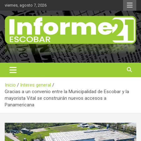
Saltar
viernes, agosto 7, 2026
al
contenido
Noticas reales
Informe 21
Inicio
Interes general
Gracias a un convenio entre la Municipalidad de Escobar y la
mayorista Vital se construirán nuevos accesos a
Panamericana