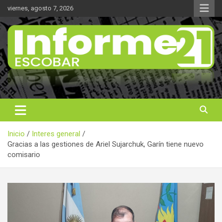
Saltar
viernes, agosto 7, 2026
al
contenido
Noticas reales
Informe 21
Inicio
Interes general
Gracias a las gestiones de Ariel Sujarchuk, Garín tiene nuevo
comisario