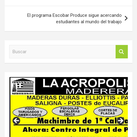
entradas
El programa Escobar Produce sigue acercando
estudiantes al mundo del trabajo
B
u
s
c
a
r