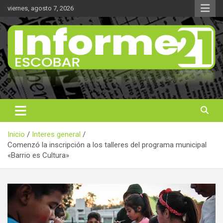
Saltar
viernes, agosto 7, 2026
al
contenido
Noticas reales
Informe 21
Inicio
Interes general
Comenzó la inscripción a los talleres del programa municipal
«Barrio es Cultura»