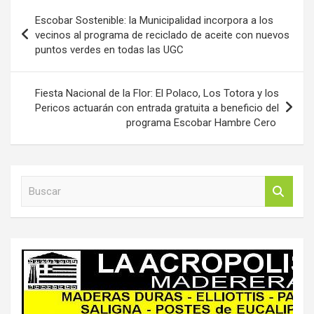
Navegación
Escobar Sostenible: la Municipalidad incorpora a los
de
vecinos al programa de reciclado de aceite con nuevos
puntos verdes en todas las UGC
entradas
Fiesta Nacional de la Flor: El Polaco, Los Totora y los
Pericos actuarán con entrada gratuita a beneficio del
programa Escobar Hambre Cero
B
u
s
c
a
r