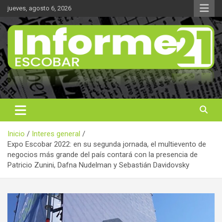
Saltar
jueves, agosto 6, 2026
al
contenido
Noticas reales
Informe 21
Inicio
Interes general
Expo Escobar 2022: en su segunda jornada, el multievento de
negocios más grande del país contará con la presencia de
Patricio Zunini, Dafna Nudelman y Sebastián Davidovsky