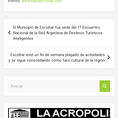
evento:
www.expoescobar.com
.
Navegación
El Municipio de Escobar fue sede del 1º Encuentro
de
Nacional de la Red Argentina de Destinos Turísticos
Inteligentes
entradas
Escobar vivió un fin de semana plagado de actividades
y se sigue consolidando como faro cultural de la región
B
u
s
c
a
r