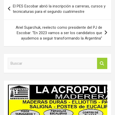
Navegación
El PES Escobar abrió la inscripción a carreras, cursos y
de
tecnicaturas para el segundo cuatrimestre
entradas
Ariel Sujarchuk, reelecto como presidente del PJ de
Escobar: “En 2023 vamos a ser los candidatos que
ayudemos a seguir transformando la Argentina”
B
u
s
c
a
r