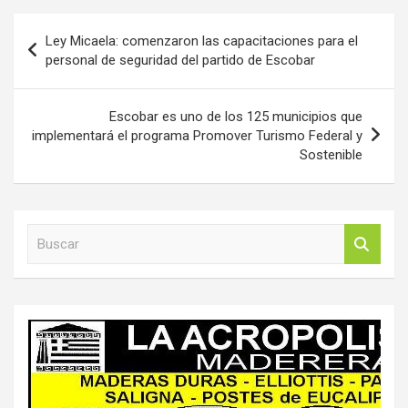
Navegación
Ley Micaela: comenzaron las capacitaciones para el
de
personal de seguridad del partido de Escobar
entradas
Escobar es uno de los 125 municipios que
implementará el programa Promover Turismo Federal y
Sostenible
B
u
s
c
a
r