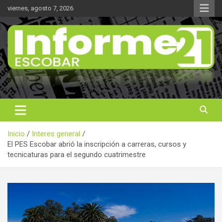
Saltar
viernes, agosto 7, 2026
al
contenido
Noticas reales
Informe 21
Inicio
Interes general
El PES Escobar abrió la inscripción a carreras, cursos y
tecnicaturas para el segundo cuatrimestre