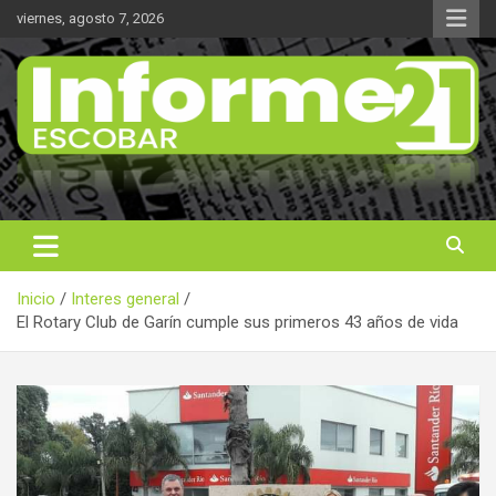
Saltar
viernes, agosto 7, 2026
al
contenido
Noticas reales
Informe 21
Inicio
Interes general
El Rotary Club de Garín cumple sus primeros 43 años de vida