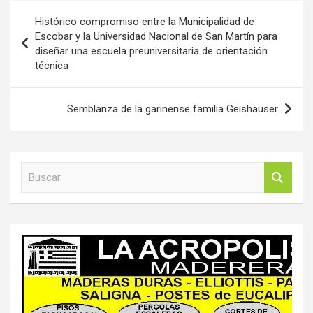
Navegación
Histórico compromiso entre la Municipalidad de
de
Escobar y la Universidad Nacional de San Martín para
diseñar una escuela preuniversitaria de orientación
entradas
técnica
Semblanza de la garinense familia Geishauser
B
u
s
c
a
r