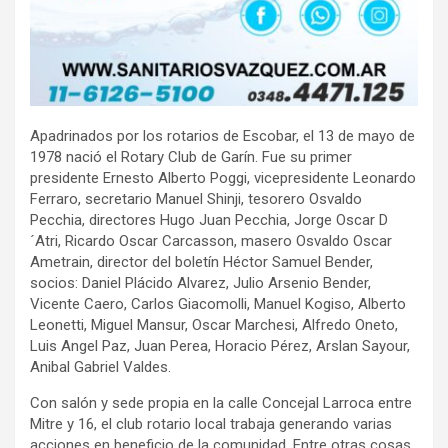
Apadrinados por los rotarios de Escobar, el 13 de mayo de
1978 nació el Rotary Club de Garín. Fue su primer
presidente Ernesto Alberto Poggi, vicepresidente Leonardo
Ferraro, secretario Manuel Shinji, tesorero Osvaldo
Pecchia, directores Hugo Juan Pecchia, Jorge Oscar D
´Atri, Ricardo Oscar Carcasson, masero Osvaldo Oscar
Ametrain, director del boletín Héctor Samuel Bender,
socios: Daniel Plácido Alvarez, Julio Arsenio Bender,
Vicente Caero, Carlos Giacomolli, Manuel Kogiso, Alberto
Leonetti, Miguel Mansur, Oscar Marchesi, Alfredo Oneto,
Luis Angel Paz, Juan Perea, Horacio Pérez, Arslan Sayour,
Anibal Gabriel Valdes.
Con salón y sede propia en la calle Concejal Larroca entre
Mitre y 16, el club rotario local trabaja generando varias
acciones en beneficio de la comunidad. Entre otras cosas