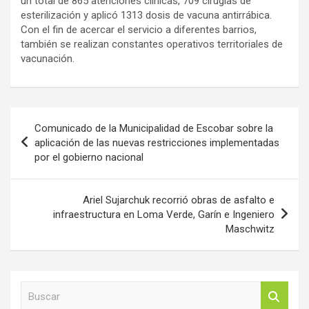
un total de 865 atenciones clínicas, 709 cirugías de
esterilización y aplicó 1313 dosis de vacuna antirrábica.
Con el fin de acercar el servicio a diferentes barrios,
también se realizan constantes operativos territoriales de
vacunación.
Navegación
Comunicado de la Municipalidad de Escobar sobre la
de
aplicación de las nuevas restricciones implementadas
por el gobierno nacional
entradas
Ariel Sujarchuk recorrió obras de asfalto e
infraestructura en Loma Verde, Garín e Ingeniero
Maschwitz
B
u