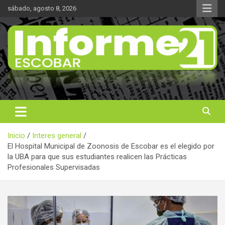
Saltar
sábado, agosto 8, 2026
al
contenido
Noticas reales
Informe 21
Inicio
Interes general
El Hospital Municipal de Zoonosis de Escobar es el elegido por
la UBA para que sus estudiantes realicen las Prácticas
Profesionales Supervisadas