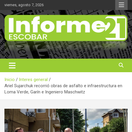
Saltar
viernes, agosto 7, 2026
al
contenido
Noticas reales
Informe 21
Inicio
Interes general
Ariel Sujarchuk recorrió obras de asfalto e infraestructura en
Loma Verde, Garín e Ingeniero Maschwitz