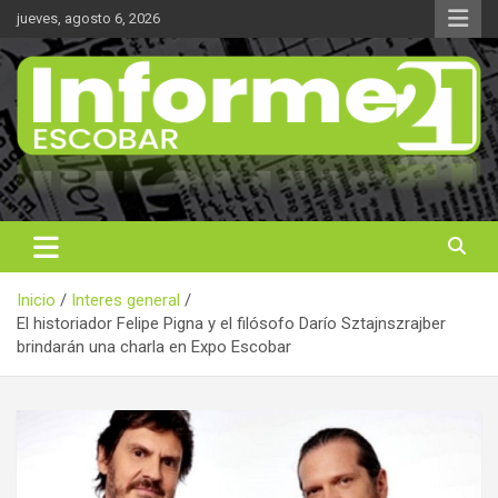
Saltar
jueves, agosto 6, 2026
al
contenido
Noticas reales
Informe 21
Inicio
Interes general
El historiador Felipe Pigna y el filósofo Darío Sztajnszrajber
brindarán una charla en Expo Escobar