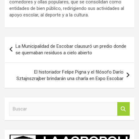
comedores y ollas populares, que se consolidan como
entidades de bien público, redirigiendo sus actividades al
apoyo escolar, al deporte y a la cultura.
Navegación
La Municipalidad de Escobar clausuró un predio donde
de
se quemaban residuos a cielo abierto
entradas
El historiador Felipe Pigna y el filósofo Darío
Sztajnszrajber brindarán una charla en Expo Escobar
B
u
s
c
a
r