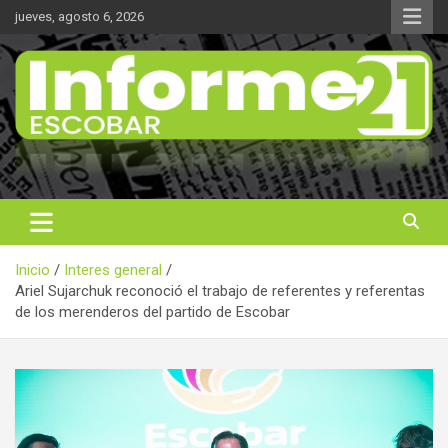
Saltar
jueves, agosto 6, 2026
al
contenido
Noticas reales
Informe 21
Inicio
Interes general
Ariel Sujarchuk reconoció el trabajo de referentes y referentas
de los merenderos del partido de Escobar