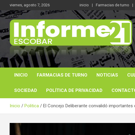
Saltar
viernes, agosto 7, 2026
inicio
Farmacias de turno
al
contenido
Noticas reales
Informe 21
INICIO
FARMACIAS DE TURNO
NOTICIAS
CU
SOCIEDAD
POLÍTICA DE PRIVACIDAD
CONTACT
Inicio
Politica
El Concejo Deliberante convalidó importantes co