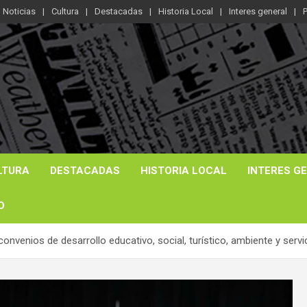
Noticias
Cultura
Destacadas
Historia Local
Interes general
P
LTURA
DESTACADAS
HISTORIA LOCAL
INTERES G
O
nvenios de desarrollo educativo, social, turístico, ambiente y servic