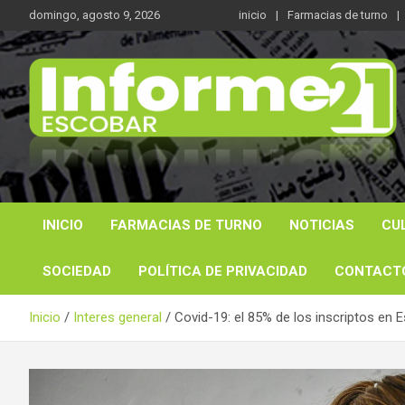
Saltar
domingo, agosto 9, 2026
inicio
Farmacias de turno
al
contenido
Noticas reales
Informe 21
INICIO
FARMACIAS DE TURNO
NOTICIAS
CU
SOCIEDAD
POLÍTICA DE PRIVACIDAD
CONTACT
Inicio
Interes general
Covid-19: el 85% de los inscriptos en