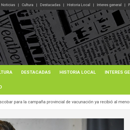
Noticias
Cultura
Destacadas
Historia Local
Interes general
P
LTURA
DESTACADAS
HISTORIA LOCAL
INTERES G
O
 Escobar para la campaña provincial de vacunación ya recibió al me