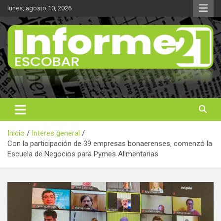
Saltar
lunes, agosto 10, 2026
al
contenido
Noticas reales
Informe 21
Inicio
Interes general
Con la participación de 39 empresas bonaerenses, comenzó la
Escuela de Negocios para Pymes Alimentarias