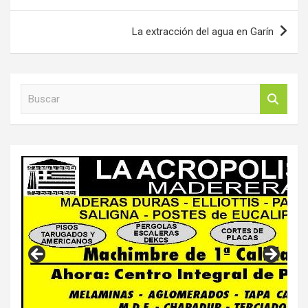
entradas
La extracción del agua en Garín
B
u
s
c
a
r