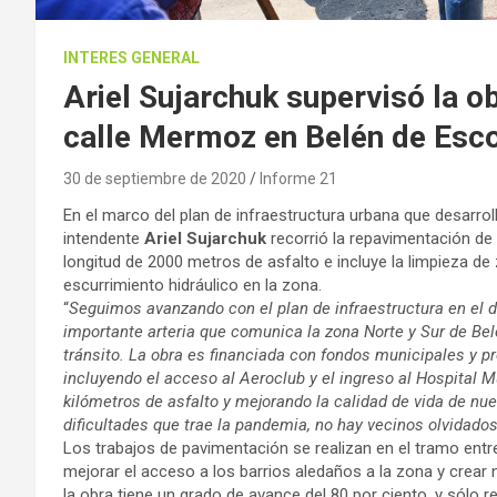
INTERES GENERAL
Ariel Sujarchuk supervisó la o
calle Mermoz en Belén de Esc
30 de septiembre de 2020
Informe 21
En el marco del plan de infraestructura urbana que desarrol
intendente
Ariel Sujarchuk
recorrió la repavimentación de
longitud de 2000 metros de asfalto e incluye la limpieza d
escurrimiento hidráulico en la zona.
“
Seguimos avanzando con el plan de infraestructura en el d
importante arteria que comunica la zona Norte y Sur de Bel
tránsito. La obra es financiada con fondos municipales y p
incluyendo el acceso al Aeroclub y el ingreso al Hospital
kilómetros de asfalto y mejorando la calidad de vida de nu
dificultades que trae la pandemia, no hay vecinos olvidado
Los trabajos de pavimentación se realizan en el tramo entre 
mejorar el acceso a los barrios aledaños a la zona y crear 
la obra tiene un grado de avance del 80 por ciento, y sólo r