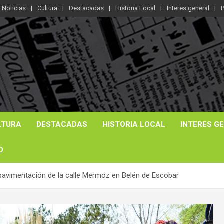
Noticias
Cultura
Destacadas
Historia Local
Interes general
P
LTURA
DESTACADAS
HISTORIA LOCAL
INTERES G
O
repavimentación de la calle Mermoz en Belén de Escobar