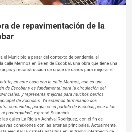
bra de repavimentación de la
obar
la el Municipio a pesar del contexto de pandemia, el
 la calle Mermoz en Belén de Escobar, una obra que tiene una
e zanjas y reconstrucción de cruce de caños para mejorar el
istrito, en este caso con la calle Mermoz, que es una
én de Escobar y es fundamental para la circulación del
rovinciales, y representa mejoras para muchos barrios,
 Municipal de Zoonosis. Ya estamos terminando dos
estra comunidad, porque en el partido de Escobar, pese a las
s ni postergados
”, expresó Sujarchuk.
las calles La Rioja y Achával Rodríguez, con el fin de
nuevas conexiones con las arterias principales. Actualmente,
esta ejecutar la carpeta asfáltica en un tramo intermedio de