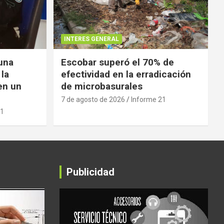
INTERES GENERAL
 una
Escobar superó el 70% de
 la
efectividad en la erradicación
en un
de microbasurales
7 de agosto de 2026
Informe 21
21
Publicidad