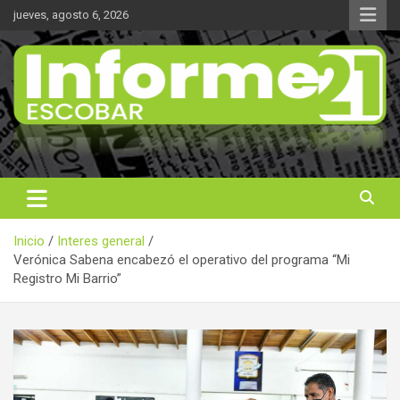
Saltar
jueves, agosto 6, 2026
al
contenido
Noticas reales
Informe 21
Inicio
Interes general
Verónica Sabena encabezó el operativo del programa “Mi
Registro Mi Barrio”