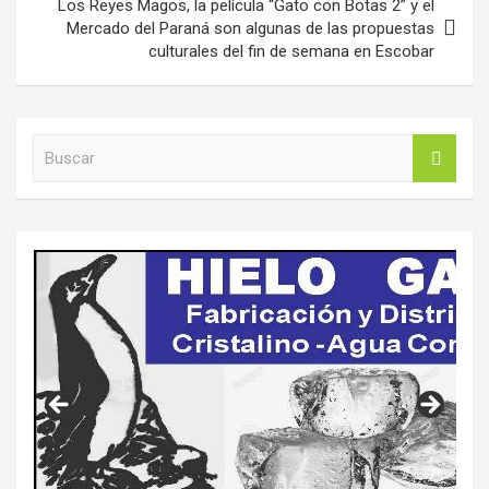
Los Reyes Magos, la película “Gato con Botas 2” y el
Mercado del Paraná son algunas de las propuestas
culturales del fin de semana en Escobar
B
u
s
c
a
r