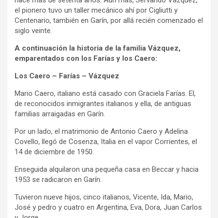
hace más de setenta años. Aún más, Servando Vázquez,
el pionero tuvo un taller mecánico ahí por Cigliutti y
Centenario, también en Garín, por allá recién comenzado el
siglo veinte.
A continuación la historia de la familia Vázquez,
emparentados con los Farías y los Caero:
Los Caero – Farías – Vázquez
Mario Caero, italiano está casado con Graciela Farías. El,
de reconocidos inmigrantes italianos y ella, de antiguas
familias arraigadas en Garín.
Por un lado, el matrimonio de Antonio Caero y Adelina
Covello, llegó de Cosenza, Italia en el vapor Corrientes, el
14 de diciembre de 1950.
Enseguida alquilaron una pequeña casa en Beccar y hacia
1953 se radicaron en Garín.
Tuvieron nueve hijos, cinco italianos, Vicente, Ida, Mario,
José y pedro y cuatro en Argentina, Eva, Dora, Juan Carlos
y Jorge.