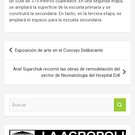
un SUM de 375 metros cuadrados. En una segunda etapa,
se ampliará la superficie de la escuela primaria y se
construirá la secundaria. En tanto, en la tercera etapa, se
ampliará el espacio para la escuela secundaria.
Navegación
Exposición de arte en el Concejo Deliberante
de
entradas
Ariel Sujarchuk recorrió las obras de remodelación del
sector de Neonatología del Hospital Erill
B
u
s
c
a
r