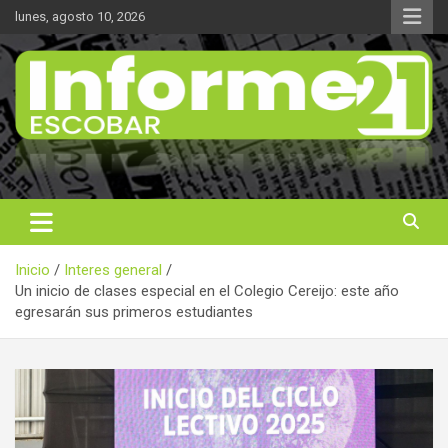
Saltar
lunes, agosto 10, 2026
al
contenido
Noticas reales
Informe 21
Inicio
Interes general
Un inicio de clases especial en el Colegio Cereijo: este año
egresarán sus primeros estudiantes