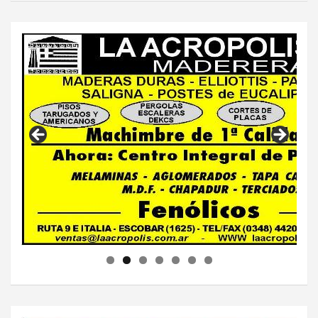
c
a
r