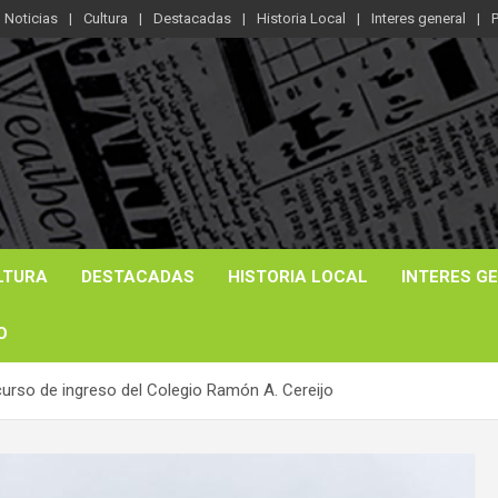
Noticias
Cultura
Destacadas
Historia Local
Interes general
P
LTURA
DESTACADAS
HISTORIA LOCAL
INTERES G
O
urso de ingreso del Colegio Ramón A. Cereijo