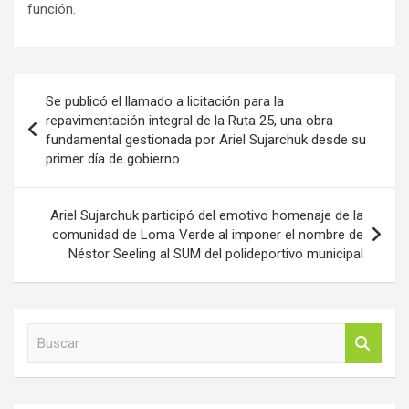
función.
Navegación
Se publicó el llamado a licitación para la
de
repavimentación integral de la Ruta 25, una obra
fundamental gestionada por Ariel Sujarchuk desde su
entradas
primer día de gobierno
Ariel Sujarchuk participó del emotivo homenaje de la
comunidad de Loma Verde al imponer el nombre de
Néstor Seeling al SUM del polideportivo municipal
B
u
s
c