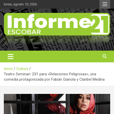
Saltar
lunes, agosto 10, 2026
al
contenido
Noticas reales
Informe 21
Inicio
Cultura
Teatro Seminari: 2X1 para «Relaciones Peligrosas», una
comedia protagonizada por Fabián Gianola y Claribel Medina