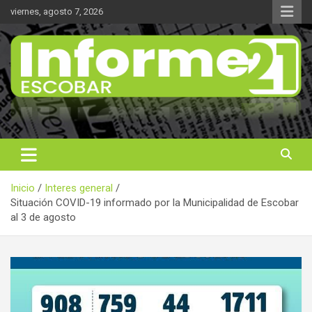
Saltar
viernes, agosto 7, 2026
al
contenido
Noticas reales
Informe 21
Inicio
Interes general
Situación COVID-19 informado por la Municipalidad de Escobar
al 3 de agosto