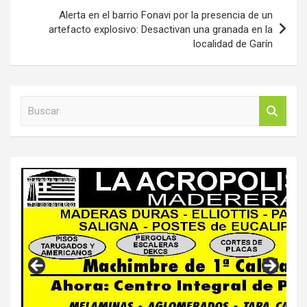
Alerta en el barrio Fonavi por la presencia de un
artefacto explosivo: Desactivan una granada en la
localidad de Garín
B
u
s
c
a
r