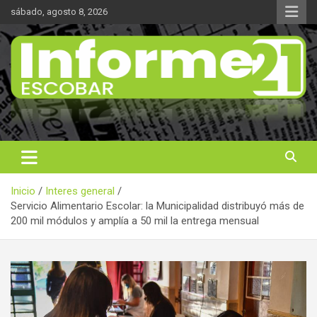
Saltar
sábado, agosto 8, 2026
al
contenido
Noticas reales
Informe 21
Inicio
Interes general
Servicio Alimentario Escolar: la Municipalidad distribuyó más de
200 mil módulos y amplía a 50 mil la entrega mensual