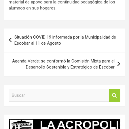
material de apoyo para la continuidad pedagógica de los
alumnos en sus hogares.
Navegación
Situación COVID 19 informada por la Municipalidad de
de
Escobar al 11 de Agosto
entradas
Agenda Verde: se conformó la Comisión Mixta para el
Desarrollo Sostenible y Estratégico de Escobar
B
u
s
c
a
r